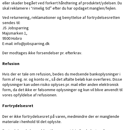
eller skader begået ved forkert håndtering af produktet/ydelsen. Du
skal reklamere i “rimelig tid” efter du har opdaget manglen/fejlen.
Ved returnering, reklamationer og benyttelse af fortrydelsesretten
sendes til:
JS Jobsparring
Majsmarken 1,
9500 Hobro
E-mail: info@jobsparring.dk
Der modtages ikke forsendelser pr. efterkrav.
Refusion
Hvis der er tale om refusion, bedes du medsende bankoplysninger i
form af reg. nr. og konto nr., så det aftalte beløb kan overføres. Disse
oplysninger kan uden risiko oplyses pr. mail eller anden elektronisk
form, da det ikke er følsomme oplysninger og kun vil blive anvendt til
vores opfyldelse af refusionen.
Fortrydelsesret
Der er ikke fortrydelsesret på varen, medmindre der er manglende
materiale i henhold til det oplyste.