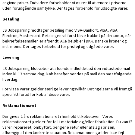
angivne priser. Endvidere forbeholder vi os ret til at ændre i priserne
uden forudgående samtykke. Der tages forbehold for udsolgte varer.
Betaling
JS Jobsparring modtager betaling med VISA-Dankort, VISA, VISA
Electron, Mastercard. Betalingen vil først blive trukket på din konto, når
bekræftelsesmailen er afsendt. Alle beløb er i DKK. Danske kroner og
incl. moms. Der tages forbehold for prisfejl og udgåede varer.
Levering
JS Jobsparring tilstræber at afsende indholdet på den indtastede mail
inden kl. 17 samme dag, køb herefter sendes på mail den næstfølgende
hverdag.
For visse varer gælder særlige leveringsvilkår. Betingelserne vil fremgå
specifikt forud for køb af disse varer.
Reklamationsret
Der gives 2 års reklamationsret i henhold til købeloven. Vores
reklamationsret gælder for fejl i materiale og/eller fabrikation. Du kan få
varen repareret, ombyttet, pengene retur eller afslag i prisen,
afhængig af den konkrete situation. Reklamationen gælder ikke fejl