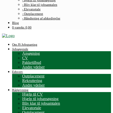
- Hjælp til jobansøgning
- Bliv klar til jobsamtalen
- Elevatortale
- Outplacement
- Håndtering af afskedigelse
Blog
0 varer
kr. 0,00
Om JS Jobsparring
Jobsøgende
Ansøgning
CV
Pakketilbud
Andre ydelser
Erhverv
Outplacement
Rekruttering
Andre ydelser
Rådgivning
Hjælp til CV
Hjælp til jobansøgning
Bliv klar til jobsamtalen
Elevatortale
Outplacement