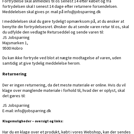
Fortrydelse skal anmeldes til os senest 14 efter købet og fra
fortrydelsen skal I senest 14 dage efter returnere forsendelsen.
Meddelelsen skal gives pr. mail på info@jobsparring.dk
I meddelelsen skal du gøre tydeligt opmærksom på, at du ønsker at
benytte din fortrydelsesret. Ønsker du at sende varen retur til os, skal
du udfylde den vedlagte Returseddel og sende varen til:
JS Jobsparring
Majsmarken 1,
9500 Hobro
Du kan ikke fortryde ved blot at nægte modtagelse af varen, uden
samtidig at give tydelig meddelelse herom.
Returnering
Der er ingen returnering, da det meste materiale er online. Hvis du vil
klage over manglende materiale i forhold til, hvad der er oplyst, skal
det gøres til:
JS Jobsparring
E-mail: info@jobsparring.dk
Klagemuligheder – oversigt og links:
Har du en klage over et produkt, købt i vores Webshop, kan der sendes