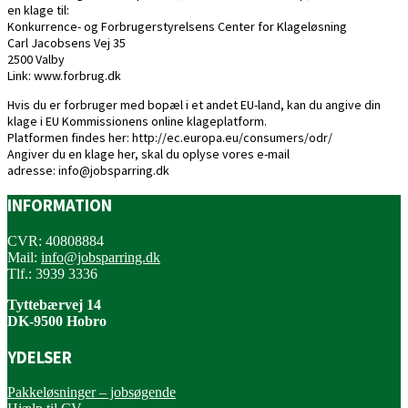
en klage til:
Konkurrence- og Forbrugerstyrelsens Center for Klageløsning
Carl Jacobsens Vej 35
2500 Valby
Link: www.forbrug.dk
Hvis du er forbruger med bopæl i et andet EU-land, kan du angive din
klage i EU Kommissionens online klageplatform.
Platformen findes her: http://ec.europa.eu/consumers/odr/
Angiver du en klage her, skal du oplyse vores e-mail
adresse: info@jobsparring.dk
INFORMATION
CVR: 40808884
Mail:
info@jobsparring.dk
Tlf.: 3939 3336
Tyttebærvej 14
DK-9500 Hobro
YDELSER
Pakkeløsninger – jobsøgende