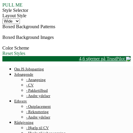
PULL ME
Style Selector
Layout Style
Boxed Background Patterns
Boxed Background Images
Color Scheme
Reset Styles
4,6 stjerner på TrustPilot
Om JS Jobsparring
Jobsøgende
- Ansøgning
- CV
- Pakketilbud
- Andre ydelser
Erhverv
- Outplacement
- Rekruttering
- Andre ydelser
Rådgivning
- Hjælp til CV