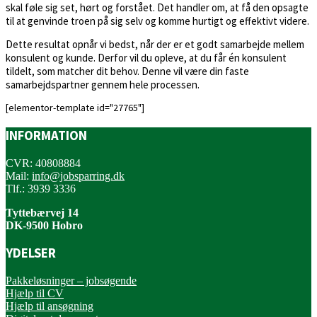
skal føle sig set, hørt og forstået. Det handler om, at få den opsagte
til at genvinde troen på sig selv og komme hurtigt og effektivt videre.
Dette resultat opnår vi bedst, når der er et godt samarbejde mellem
konsulent og kunde. Derfor vil du opleve, at du får én konsulent
tildelt, som matcher dit behov. Denne vil være din faste
samarbejdspartner gennem hele processen.
[elementor-template id="27765"]
INFORMATION
CVR: 40808884
Mail:
info@jobsparring.dk
Tlf.: 3939 3336
Tyttebærvej 14
DK-9500 Hobro
YDELSER
Pakkeløsninger – jobsøgende
Hjælp til CV
Hjælp til ansøgning