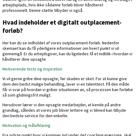
arbejdsplads, hvis ikke sådanne forløb bliver håndteret
professionelt. Denne støtte tilbyder vi også.
Hvad indeholder et digitalt outplacement-
forløb?
Her kan du se indholdet af vores outplacement-forløb. Nedenfor
skemaet kan du få yderligere informationer om hvert punkt vi vil
gennemgå. Er du arbejdsgiver, kan du ligeledes få et indblik i hvordan vi
håndterer dine opsagte.
Motiverende tests og inspiration
Vi vil gerne gribe dine opsagte, før skaden er sket. For at kunne give
dem den bedst mulige behandling, laver vi en talenttest. På den måde
får vi svar på hvordan vi griber situationen an, så processen kan forløbe
så som glidningsfrit muligt.
Herudover lærer vi den opsagte medarbejder, at kende på andre
grundlag, således at vores job bliver lettere og vi tilmed kan tilbyde
den bedste service for den enkelte.
Motivation og målafklaring
Fra sidste punkt hvor vi kommer ind under det coaching-mæssige, skal