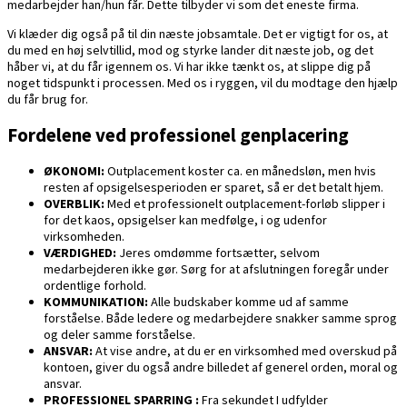
medarbejder han/hun får. Dette tilbyder vi som det eneste firma.
Vi klæder dig også på til din næste jobsamtale. Det er vigtigt for os, at
du med en høj selvtillid, mod og styrke lander dit næste job, og det
håber vi, at du får igennem os. Vi har ikke tænkt os, at slippe dig på
noget tidspunkt i processen. Med os i ryggen, vil du modtage den hjælp
du får brug for.
Fordelene ved professionel genplacering
ØKONOMI:
Outplacement koster ca. en månedsløn, men hvis
resten af opsigelsesperioden er sparet, så er det betalt hjem.
OVERBLIK:
Med et professionelt outplacement-forløb slipper i
for det kaos, opsigelser kan medfølge, i og udenfor
virksomheden.
VÆRDIGHED:
Jeres omdømme fortsætter, selvom
medarbejderen ikke gør. Sørg for at afslutningen foregår under
ordentlige forhold.
KOMMUNIKATION:
Alle budskaber komme ud af samme
forståelse. Både ledere og medarbejdere snakker samme sprog
og deler samme forståelse.
ANSVAR:
At vise andre, at du er en virksomhed med overskud på
kontoen, giver du også andre billedet af generel orden, moral og
ansvar.
PROFESSIONEL SPARRING :
Fra sekundet I udfylder