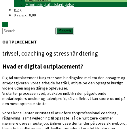
Håndtering af afskedigelse
Blog
0 varer
kr. 0,00
OUTPLACEMENT
trivsel, coaching og stresshåndtering
Hvad er digital outplacement?
Digital outplacement fungerer som bindingsled mellem den opsagte og
arbejdsgiveren. Vores arbejde består i, at hjælpe den opsagte hurtigt
videre uden nogen dårlige oplevelser.
Vi starter processen ved, at skabe indblik i den pågældende
medarbejders ønsker og talentprofil, så vi effektivt kan spore os ind på
den mest optimale støtte.
Vores konsulenter er rustet til at udføre topprofessionel coaching,
rådgivning, samt vejledning til opsagte, så de hurtigere kommer
nærmere deres næste job. Enhver case der lander på vores skrivebord,
bliver behandlet individuelt, hvilket betyder at vi altid tildeler den