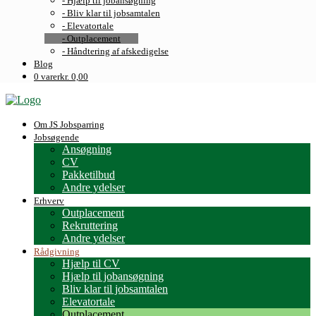
- Hjælp til jobansøgning
- Bliv klar til jobsamtalen
- Elevatortale
- Outplacement
- Håndtering af afskedigelse
Blog
0 varer
kr. 0,00
Om JS Jobsparring
Jobsøgende
Ansøgning
CV
Pakketilbud
Andre ydelser
Erhverv
Outplacement
Rekruttering
Andre ydelser
Rådgivning
Hjælp til CV
Hjælp til jobansøgning
Bliv klar til jobsamtalen
Elevatortale
Outplacement