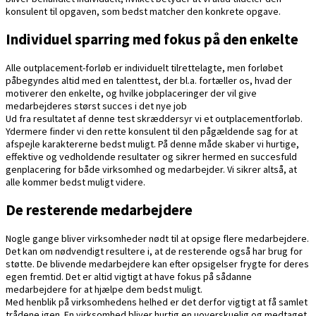
konsulent til opgaven, som bedst matcher den konkrete opgave.
Individuel sparring med fokus på den enkelte
Alle outplacement-forløb er individuelt tilrettelagte, men forløbet
påbegyndes altid med en talenttest, der bl.a. fortæller os, hvad der
motiverer den enkelte, og hvilke jobplaceringer der vil give
medarbejderes størst succes i det nye job
Ud fra resultatet af denne test skræddersyr vi et outplacementforløb.
Ydermere finder vi den rette konsulent til den pågældende sag for at
afspejle karaktererne bedst muligt. På denne måde skaber vi hurtige,
effektive og vedholdende resultater og sikrer hermed en succesfuld
genplacering for både virksomhed og medarbejder. Vi sikrer altså, at
alle kommer bedst muligt videre.
De resterende medarbejdere
Nogle gange bliver virksomheder nødt til at opsige flere medarbejdere.
Det kan om nødvendigt resultere i, at de resterende også har brug for
støtte. De blivende medarbejdere kan efter opsigelser frygte for deres
egen fremtid. Det er altid vigtigt at have fokus på sådanne
medarbejdere for at hjælpe dem bedst muligt.
Med henblik på virksomhedens helhed er det derfor vigtigt at få samlet
trådene igen. En virksomhed bliver hurtig en uoverskuelig og medtaget