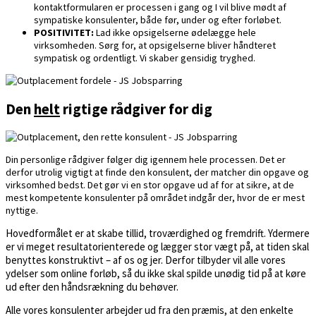
kontaktformularen er processen i gang og I vil blive mødt af
sympatiske konsulenter, både før, under og efter forløbet.
POSITIVITET:
Lad ikke opsigelserne ødelægge hele
virksomheden. Sørg for, at opsigelserne bliver håndteret
sympatisk og ordentligt. Vi skaber gensidig tryghed.
Den
helt
rigtige rådgiver for dig
Din personlige rådgiver følger dig igennem hele processen. Det er
derfor utrolig vigtigt at finde den konsulent, der matcher din opgave og
virksomhed bedst. Det gør vi en stor opgave ud af for at sikre, at de
mest kompetente konsulenter på området indgår der, hvor de er mest
nyttige.
Hovedformålet er at skabe tillid, troværdighed og fremdrift. Ydermere
er vi meget resultatorienterede og lægger stor vægt på, at tiden skal
benyttes konstruktivt – af os og jer. Derfor tilbyder vil alle vores
ydelser som online forløb, så du ikke skal spilde unødig tid på at køre
ud efter den håndsrækning du behøver.
Alle vores konsulenter arbejder ud fra den præmis, at den enkelte