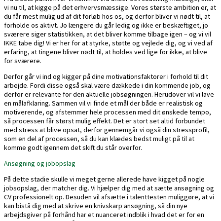
vi nu til, at kigge på det erhvervsmæssige. Vores største ambition er, at
du får mest mulig ud af dit forløb hos os, og derfor bliver vi nødt til, at
forholde os aktivt. Jo længere du går ledig og ikke er beskæftiget, jo
sværere siger statistikken, at det bliver komme tilbage igen – og vi vil
IKKE tabe dig! Vi er her for at styrke, støtte og vejlede dig, og vi ved af
erfaring, at tingene bliver nødt til, at holdes ved lige for ikke, at blive
for sværere.
Derfor går vi ind og kigger på dine motivationsfaktorer i forhold til dit
arbejde. Fordi disse også skal være dækkede i din kommende job, og
derfor er relevante for den aktuelle jobsøgningen. Herudover vil vi lave
en målafklaring. Sammen vil vi finde et mål der både er realistisk og
motiverende, og afstemmer hele processen med dit ønskede tempo,
så processen får størst mulig effekt. Det er stort set altid forbundet
med stress at blive opsat, derfor gennemgår vi også din stressprofil,
som en del af processen, så du kan klædes bedst muligt på til at
komme godt igennem det skift du står overfor.
Ansøgning og jobopslag
På dette stadie skulle vi meget gerne allerede have kigget på nogle
jobsopslag, der matcher dig. Vi hjælper dig med at sætte ansøgning og
CV professionelt op. Desuden vil afsætte i talenttesten muliggøre, at vi
kan bistå dig med at skrive en knivskarp ansøgning, så din nye
arbejdsgiver på forhånd har et nuanceret indblik i hvad det er for en