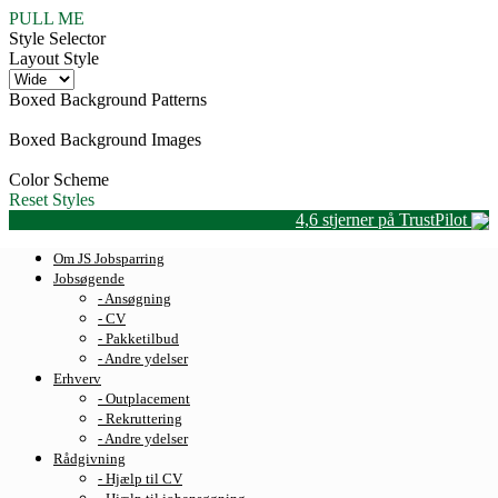
PULL ME
Style Selector
Layout Style
Boxed Background Patterns
Boxed Background Images
Color Scheme
Reset Styles
4,6 stjerner på TrustPilot
Om JS Jobsparring
Jobsøgende
- Ansøgning
- CV
- Pakketilbud
- Andre ydelser
Erhverv
- Outplacement
- Rekruttering
- Andre ydelser
Rådgivning
- Hjælp til CV